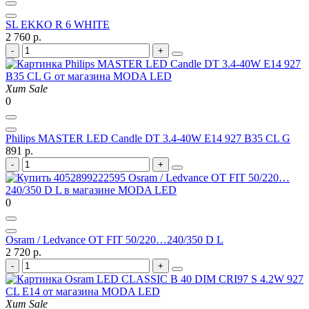
SL EKKO R 6 WHITE
2 760 р.
Хит
Sale
0
Philips MASTER LED Candle DT 3.4-40W E14 927 B35 CL G
891 р.
0
Osram / Ledvance OT FIT 50/220…240/350 D L
2 720 р.
Хит
Sale