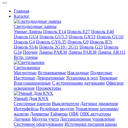
Главная
Каталог
Светодиодные лампы
Умные Лампы
Цоколь E14
Цоколь E27
Цоколь E40
Цоколь GU4
Цоколь GU5.3
Цоколь GX53
Цоколь GU10
Цоколь G4
Цоколь GY6.35
Цоколь G9
Цоколь R7s
Цоколь S14s
Цоколь 2G10 / 2G11
Цоколь G23
Цоколь
G24
Прочие
Лампы PAR30
Лампы PAR38
Лампы AR111
Встр. сцены
Светильники
Магнитные
Встраиваемые
Накладные
Подвесные
Настенные
Декоративные
Установка в пол
Трековые
Влагозащищенные
С встроенными датчиками
Офисное
освещение
Прожекторы
Умный Дом KNX
Сенсорные панели
Выключатели
Датчики движения
Интерфейсы
Релейные модули
Управление шторами/
жалюзи
Диммеры
Таймеры
ОВК
ОВК актуаторы
Датчики
Модули учета
Дистанционное управление
Системное оборудование
Источники питания шины