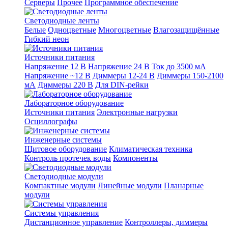
Серверы
Прочее
Программное обеспечение
Светодиодные ленты
Белые
Одноцветные
Многоцветные
Влагозащищённые
Гибкий неон
Источники питания
Напряжение 12 В
Напряжение 24 В
Ток до 3500 мА
Напряжение ~12 В
Диммеры 12-24 В
Диммеры 150-2100
мА
Диммеры 220 В
Для DIN-рейки
Лабораторное оборудование
Источники питания
Электронные нагрузки
Осциллографы
Инженерные системы
Щитовое оборудование
Климатическая техника
Контроль протечек воды
Компоненты
Светодиодные модули
Компактные модули
Линейные модули
Планарные
модули
Системы управления
Дистанционное управление
Контроллеры, диммеры