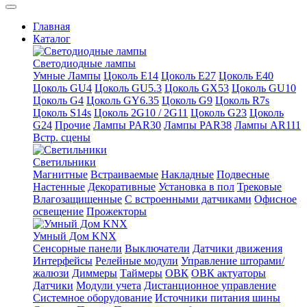
Главная
Каталог
Светодиодные лампы
Умные Лампы
Цоколь E14
Цоколь E27
Цоколь E40
Цоколь GU4
Цоколь GU5.3
Цоколь GX53
Цоколь GU10
Цоколь G4
Цоколь GY6.35
Цоколь G9
Цоколь R7s
Цоколь S14s
Цоколь 2G10 / 2G11
Цоколь G23
Цоколь
G24
Прочие
Лампы PAR30
Лампы PAR38
Лампы AR111
Встр. сцены
Светильники
Магнитные
Встраиваемые
Накладные
Подвесные
Настенные
Декоративные
Установка в пол
Трековые
Влагозащищенные
С встроенными датчиками
Офисное
освещение
Прожекторы
Умный Дом KNX
Сенсорные панели
Выключатели
Датчики движения
Интерфейсы
Релейные модули
Управление шторами/
жалюзи
Диммеры
Таймеры
ОВК
ОВК актуаторы
Датчики
Модули учета
Дистанционное управление
Системное оборудование
Источники питания шины