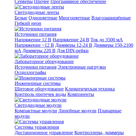
Серверы
Прочее
Программное обеспечение
Светодиодные ленты
Белые
Одноцветные
Многоцветные
Влагозащищённые
Гибкий неон
Источники питания
Напряжение 12 В
Напряжение 24 В
Ток до 3500 мА
Напряжение ~12 В
Диммеры 12-24 В
Диммеры 150-2100
мА
Диммеры 220 В
Для DIN-рейки
Лабораторное оборудование
Источники питания
Электронные нагрузки
Осциллографы
Инженерные системы
Щитовое оборудование
Климатическая техника
Контроль протечек воды
Компоненты
Светодиодные модули
Компактные модули
Линейные модули
Планарные
модули
Системы управления
Дистанционное управление
Контроллеры, диммеры