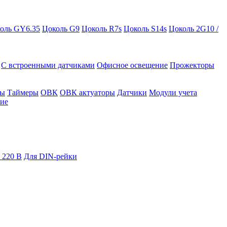
оль GY6.35
Цоколь G9
Цоколь R7s
Цоколь S14s
Цоколь 2G10 /
С встроенными датчиками
Офисное освещение
Прожекторы
ры
Таймеры
ОВК
ОВК актуаторы
Датчики
Модули учета
ие
 220 В
Для DIN-рейки