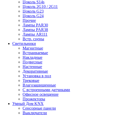
Цоколь S14s
Цоколь 2G10 / 2G11
Цоколь G23
Цоколь G24
Прочие
Лампы PAR30
Лампы PAR38
Лампы AR111
Встр. сцены
Светильники
Магнитные
Встраиваемые
Накладные
Подвесные
Настенные
Декоративные
Установка в пол
Трековые
Влагозащищенные
С встроенными датчиками
Офисное освещение
Прожекторы
Умный Дом KNX
Сенсорные панели
Выключатели