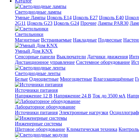
Каталог
Светодиодные лампы
Умные Лампы
Цоколь E14
Цоколь E27
Цоколь E40
Цокол
2G11
Цоколь G23
Цоколь G24
Прочие
Лампы PAR30
Лам
Светильники
Магнитные
Встраиваемые
Накладные
Подвесные
Настен
Умный Дом KNX
Сенсорные панели
Выключатели
Датчики движения
Инт
Дистанционное управление
Системное оборудование
Ист
Светодиодные ленты
Белые
Одноцветные
Многоцветные
Влагозащищённые
Г
Источники питания
Напряжение 12 В
Напряжение 24 В
Ток до 3500 мА
Напр
Лабораторное оборудование
Источники питания
Электронные нагрузки
Осциллогра
Инженерные системы
Щитовое оборудование
Климатическая техника
Контроль