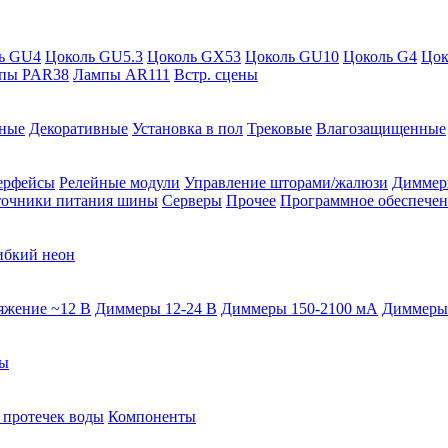
ь GU4
Цоколь GU5.3
Цоколь GX53
Цоколь GU10
Цоколь G4
Цок
пы PAR38
Лампы AR111
Встр. сцены
ные
Декоративные
Установка в пол
Трековые
Влагозащищенные
ерфейсы
Релейные модули
Управление шторами/жалюзи
Димме
очники питания шины
Серверы
Прочее
Программное обеспечен
ибкий неон
яжение ~12 В
Диммеры 12-24 В
Диммеры 150-2100 мА
Диммеры
фы
 протечек воды
Компоненты